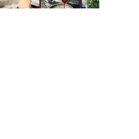
ADRES
Villa Kalkoven
Steenwijkerstraatweg 98
7942 HR Meppel
ONZE OPENINGSTIJDEN
Maandag
gesloten
Dinsdag
| 12.00 uur
Woensdag
| 12.00 uur
Donderdag
| 12.00 uur
Vrijdag
| 12.00 uur
Zaterdag
| 12.00 uur
Zondag
| 12.00 uur
Maandag alleen op aanvraag voor groepen en
partijen.