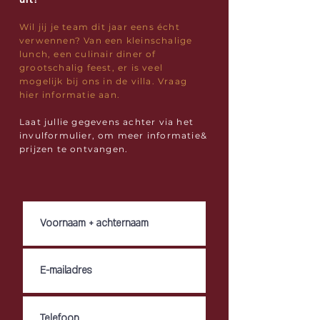
Wil jij je team dit jaar eens écht
verwennen? Van een kleinschalige
lunch, een culinair diner of
grootschalig feest, er is veel
mogelijk bij ons in de villa. Vraag
hier informatie aan.
Laat jullie
gegevens
achter via het
invulformulier, om meer informatie&
prijzen te
ontvangen.