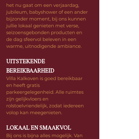
het nu gaat om een verjaardag,
jubileum, babyshower of een ander
bijzonder moment, bij ons kunnen
jullie lokaal genieten met verse,
seizoensgebonden producten en
de dag sfeervol beleven in een
warme, uitnodigende ambiance.
UITSTEKENDE
BEREIKBAARHEID
Villa Kalkoven is goed bereikbaar
en heeft gratis
parkeergelegenheid. Alle ruimtes
zijn gelijkvloers en
rolstoelvriendelijk, zodat iedereen
volop kan meegenieten.
LOKAAL EN SMAAKVOL
Bij ons is bijna alles mogelijk. Van