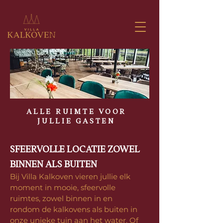
ALLE RUIMTE VOOR
JULLIE GASTEN
SFEERVOLLE LOCATIE ZOWEL
BINNEN ALS BUITEN​
Bij Villa Kalkoven vieren jullie elk
moment in mooie, sfeervolle
ruimtes, zowel binnen in en
rondom de kalkovens als buiten in
onze unieke tuin aan het water. Of