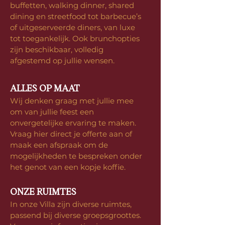
buffetten, walking dinner, shared
dining en streetfood tot barbecue’s
of uitgeserveerde diners, van luxe
tot toegankelijk. Ook brunchopties
zijn beschikbaar, volledig
afgestemd op jullie wensen.
ALLES OP MAAT
Wij denken graag met jullie mee
om van jullie feest een
onvergetelijke ervaring te maken.
Vraag hier direct je offerte aan of
maak een afspraak om de
mogelijkheden te bespreken onder
het genot van een kopje koffie.
ONZE RUIMTES
In onze Villa zijn diverse ruimtes,
passend bij diverse groepsgroottes.