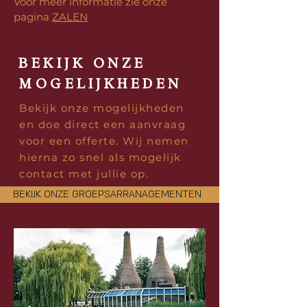
Voor meer informatie zie onze
pagina
ZALEN
BEKIJK ONZE
MOGELIJKHEDEN
Bekijk onze mogelijkheden
en doe direct een aanvraag
voor een offerte. Wij nemen
hierna zo snel als mogelijk
contact met jullie op.
BEKIJK ONZE GROEPSARRANAGEMENTEN