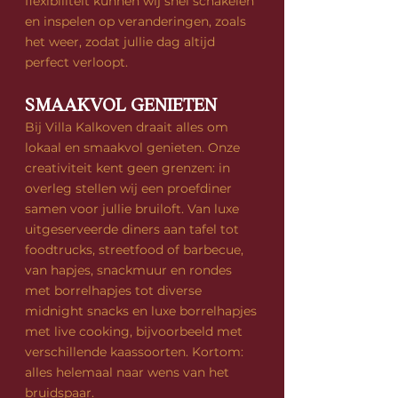
flexibiliteit kunnen wij snel schakelen
en inspelen op veranderingen, zoals
het weer, zodat jullie dag altijd
perfect verloopt.
SMAAKVOL GENIETEN
Bij Villa Kalkoven draait alles om
lokaal en smaakvol genieten. Onze
creativiteit kent geen grenzen: in
overleg stellen wij een proefdiner
samen voor jullie bruiloft. Van luxe
uitgeserveerde diners aan tafel tot
foodtrucks, streetfood of barbecue,
van hapjes, snackmuur en rondes
met borrelhapjes tot diverse
midnight snacks en luxe borrelhapjes
met live cooking, bijvoorbeeld met
verschillende kaassoorten. Kortom:
alles helemaal naar wens van het
bruidspaar.