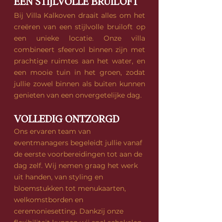
EEN STIJLVOLLE BRUILOFT
Bij Villa Kalkoven draait alles om het
creëren van een stijlvolle bruiloft op
een unieke locatie. Onze villa
combineert sfeervol binnen zijn met
prachtige ruimtes aan het water, en
een mooie tuin in het groen, zodat
jullie zowel binnen als buiten kunnen
genieten van een onvergetelijke dag.
VOLLEDIG ONTZORGD
Ons ervaren team van
eventmanagers begeleidt jullie vanaf
de eerste voorbereidingen tot aan de
dag zelf. Wij nemen graag het werk
uit handen, van styling en
bloemstukken tot menukaarten,
welkomstborden en
ceremoniesetting. Dankzij onze