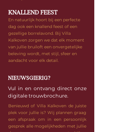
KNALLEND FEEST
En natuurlijk hoort bij een perfecte
dag ook een knallend feest of een
gezellige borrelavond. Bij Villa
Kalkoven zorgen we dat elk moment
van jullie bruiloft een onvergetelijke
beleving wordt, met stijl, sfeer en
aandacht voor elk detail.
NIEUWSGIERIG?
Vul in en ontvang direct onze
digitale trouwbrochure.
Benieuwd of Villa Kalkoven de juiste
plek voor jullie is? Wij plannen graag
een afspraak om in een persoonlijk
gesprek alle mogelijkheden met jullie