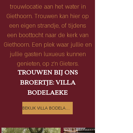
trouwlocatie aan het water in
Giethoorn. Trouwen kan hier op
een eigen strandje, of tijdens
een boottocht naar de kerk van
Giethoorn. Een plek waar jullie en
jullie gasten luxueus kunnen
genieten, op z’n Gieters.
TROUWEN BIJ ONS
BROERTJE: VILLA
BODELAEKE
BEKIJK VILLA BODELAEKE